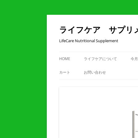
コ
ン
テ
ライフケア サプリ
ン
ツ
へ
LifeCare Nutritional Supplement
ス
キ
ッ
プ
HOME
ライフケアについて
今月
カート
お問い合わせ