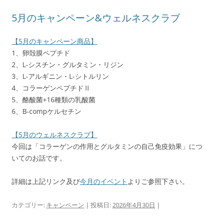
5月のキャンペーン&ウェルネスクラブ
【5月のキャンペーン商品】
1、卵殻膜ペプチド
2、L-シスチン・グルタミン・リジン
3、L-アルギニン・L-シトルリン
4、コラーゲンペプチドⅡ
5、酪酸菌+16種類の乳酸菌
6、B-compケルセチン
【5月のウェルネスクラブ】
今回は「コラーゲンの作用とグルタミンの自己免疫効果」につ
いてのお話です。
詳細は上記リンク及び
今月のイベント
よりご参照下さい。
カテゴリー:
キャンペーン
| 投稿日:
2026年4月30日
|