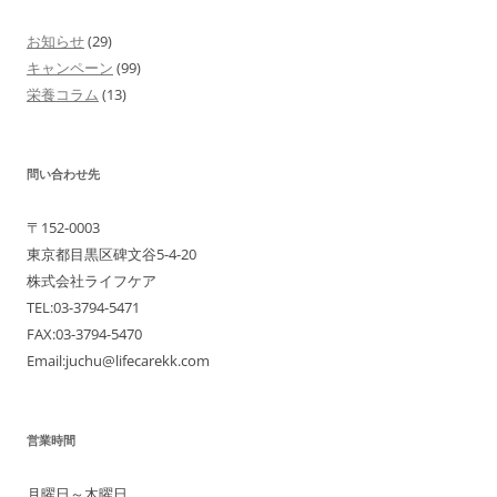
ビ
お知らせ
(29)
ゲ
キャンペーン
(99)
ー
栄養コラム
(13)
シ
ョ
問い合わせ先
ン
〒152-0003
東京都目黒区碑文谷5-4-20
株式会社ライフケア
TEL:03-3794-5471
FAX:03-3794-5470
Email:juchu@lifecarekk.com
営業時間
月曜日～木曜日