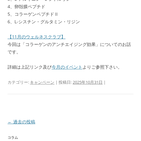
4、卵殻膜ペプチド
5、コラーゲンペプチドⅡ
6、L-シスチン・グルタミン・リジン
【11月のウェルネスクラブ】
今回は「コラーゲンのアンチエイジング効果」についてのお話
です。
詳細は上記リンク及び
今月のイベント
よりご参照下さい。
カテゴリー:
キャンペーン
| 投稿日:
2025年10月31日
|
投
←
過去の投稿
稿
コラム
ナ