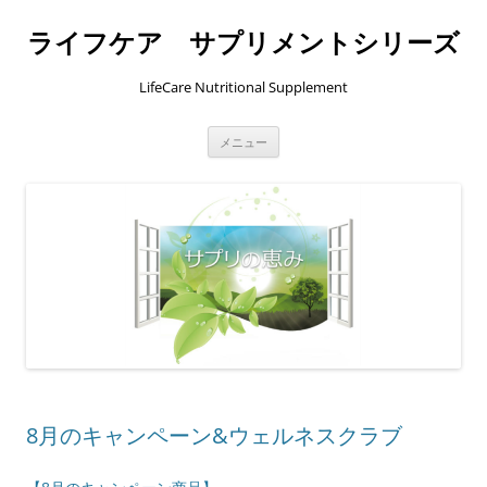
コ
ン
ライフケア サプリメントシリーズ
テ
ン
ツ
へ
LifeCare Nutritional Supplement
ス
キ
ッ
プ
メニュー
8月のキャンペーン&ウェルネスクラブ